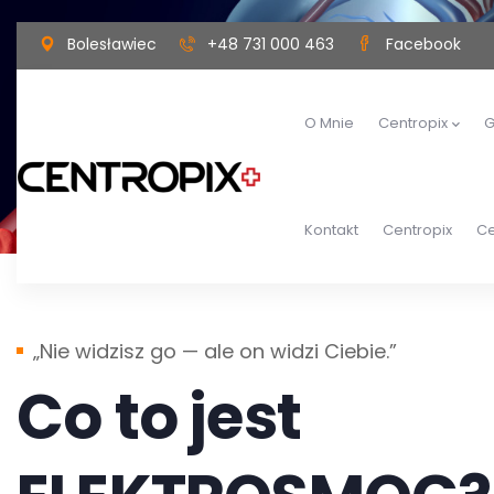
Bolesławiec
+48 731 000 463
Facebook
O Mnie
Centropix
G
Kontakt
Centropix
Ce
„Nie widzisz go — ale on widzi Ciebie.”
Co to jest