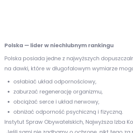
Polska — lider w niechlubnym rankingu
Polska posiada jedne z najwyższych dopuszczaln
na dawki, które w długofalowym wymiarze mog
osłabiać układ odpornościowy,
zaburzać regenerację organizmu,
obciążać serce i układ nerwowy,
obniżać odporność psychiczną i fizyczną.
Instytut Spraw Obywatelskich, Najwyższa Izba Ko
„Jeśli sami nie zadbamy o ochronę, nikt tego za n