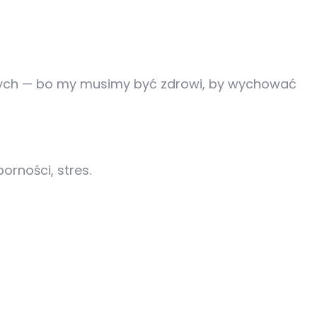
rosłych — bo my musimy być zdrowi, by wychować
rności, stres.