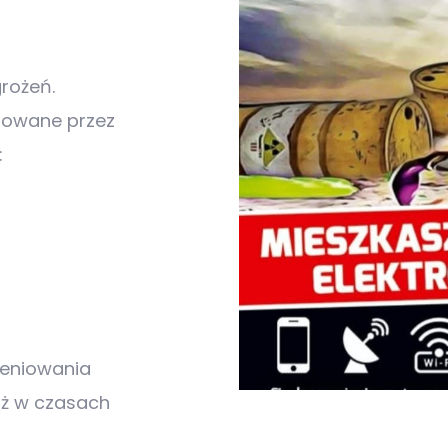
rożeń.
rowane przez
:
ieniowania
iż w czasach