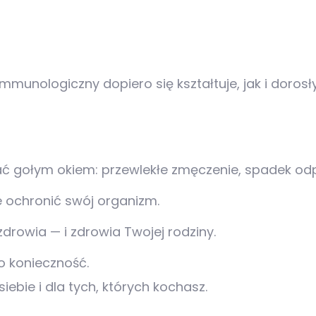
 immunologiczny dopiero się kształtuje, jak i do
ć gołym okiem: przewlekłe zmęczenie, spadek odpo
e ochronić swój organizm.
drowia — i zdrowia Twojej rodziny.
o konieczność.
iebie i dla tych, których kochasz.